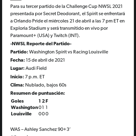
Para su tercer partido de la Challenge Cup NWSL 2021
presentada por Secret Deodorant, el Spirit se enfrentará
a Orlando Pride el miércoles 21 de abril a las 7 pm ET en
Exploria Stadium y será transmitido en vivo por
Paramount+ (USA) y Twitch (INT).
-NWSL Reporte del Partido-
Partido:
Washington Spirit vs Racing Louisville
Fecha:
15 de abril de 2021
Lugar:
Audi Field
Inicio:
7 p.m. ET
Clima:
Nublado, bajos 60s
Resumen de puntuación:
Goles
1
2
F
Washington
0
1
1
Louisville
0
0
0
WAS – Ashley Sanchez 90+3’