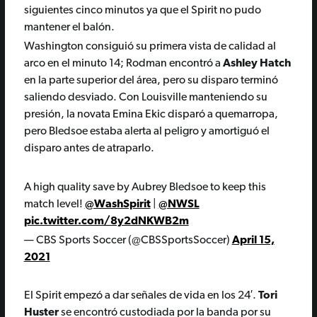
siguientes cinco minutos ya que el Spirit no pudo
mantener el balón.
Washington consiguió su primera vista de calidad al
arco en el minuto 14; Rodman encontró a
Ashley Hatch
en la parte superior del área, pero su disparo terminó
saliendo desviado. Con Louisville manteniendo su
presión, la novata Emina Ekic disparó a quemarropa,
pero Bledsoe estaba alerta al peligro y amortiguó el
disparo antes de atraparlo.
A high quality save by Aubrey Bledsoe to keep this
match level!
@WashSpirit
|
@NWSL
pic.twitter.com/8y2dNKWB2m
— CBS Sports Soccer (@CBSSportsSoccer)
April 15,
2021
El Spirit empezó a dar señales de vida en los 24′.
Tori
Huster
se encontró custodiada por la banda por su