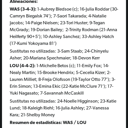
Alineaciones:
WAS (3-4-3):
1-Aubrey Bledsoe (c); 16-Julia Roddar (30-
Camryn Biegalsk 74’); 7-Saori Takarada; 4-Natalie
Jacobs; 14-Paige Nielsen; 23-Tori Huster; 9-Tegan
McGrady; 19-Dorian Bailey; 2-Trinity Rodman (21-Anna
Heilferty 90+5’); 10-Ashley Sanchez; 33-Ashley Hatch
(17-Kumi Yokoyama 81’)
Sustitutas no utilizadas:
3-Sam Staab; 24-Chinyelu
Asher; 20-Mariana Spechmaier; 18-Devon Kerr
LOU (4-4-2):
1-Michelle Betos (c); 11-Emily Fox; 14-
Nealy Martin; 15-Brooke Hendrix; 5-Cecelia Kizer; 2-
Lauren Milliet; 8-Freja Olofsson (19-Taylor Otto 77’); 3-
Erin Simon; 13-Emina Ekic (22-Katie McClure 71’); 17-
Yuki Nagasato; 7-Savannah McCaskill
Sustitutas no utilizadas
: 24-Noelle Higginson; 23-Katie
Lund; 18-Kaleigh Riehl; 16-Julia Ashley; 27-Vanessa
Kara; 21-Shelby Money
Resumen de estadísticas: WAS / LOU