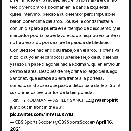
En el minuto 87, Sánchez llevó el balón hasta el último
tercio y encontró a Rodman en la banda izquierda,
quien intervino, perdió a su defensor pero impulsó el
balón por encima del arco. Louisville contrarrestaría
con un disparo a puerta en el tiempo de descuento, y el
marcador podría haber favorecido al equipo visitante si
no hubiera sido por una fuerte parada de Bledsoe.
Con Bledsoe haciendo su trabajo en el arco, la ofensiva
hizo lo suyo en el campo: Huster se alejó de su defensa
y lanzó un pase diagonal hacia Rodman, quien envió un
centro al área. Después de mejorar a lo largo del juego,
Sánchez, que estaba abierta frente a la portería,
conectó un disparo que pasó a Betos para darle al Spirit
sus primeros tres puntos de la temporada.
TRINITY RODMAN ➡️ ASHLEY SANCHEZ
@WashSpirit
jump out in front in the 93’!
pic.twitter.com/mfV1ELRWlB
— CBS Sports Soccer (@CBSSportsSoccer)
April 16,
2021